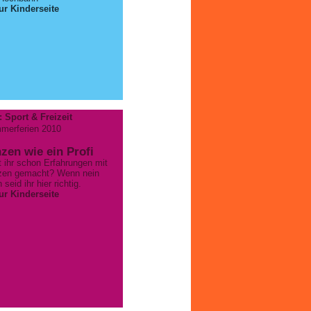
ur Kinderseite
 Sport & Freizeit
merferien 2010
zen wie ein Profi
 ihr schon Erfahrungen mit
zen gemacht? Wenn nein
 seid ihr hier richtig.
ur Kinderseite