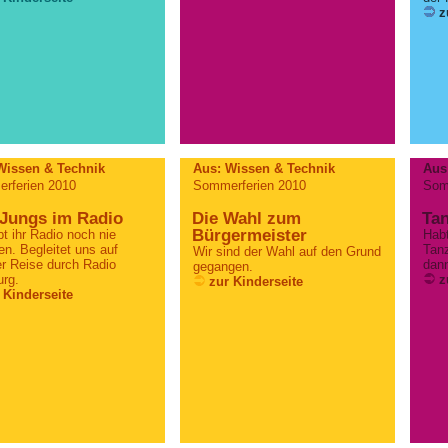
z
Wissen & Technik
Aus: Wissen & Technik
Aus:
rferien 2010
Sommerferien 2010
Som
 Jungs im Radio
Die Wahl zum
Tan
Bürgermeister
t ihr Radio noch nie
Habt
n. Begleitet uns auf
Tan
Wir sind der Wahl auf den Grund
r Reise durch Radio
dann
gegangen.
rg.
z
zur Kinderseite
 Kinderseite