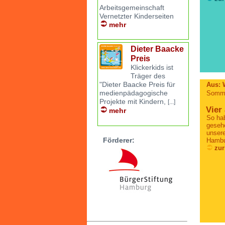
Arbeitsgemeinschaft
Vernetzter Kinderseiten
mehr
Dieter Baacke
Preis
Klickerkids ist
Träger des
"Dieter Baacke Preis für
Aus: 
medienpädagogische
Somme
Projekte mit Kindern,
[...]
Vier
mehr
So hab
gesehe
unsere
Förderer:
Hambu
zur