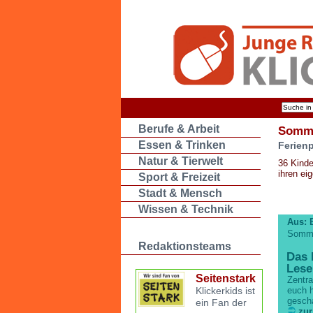
Berufe & Arbeit
Somme
Essen & Trinken
Ferien
Natur & Tierwelt
36 Kinde
ihren ei
Sport & Freizeit
Stadt & Mensch
Wissen & Technik
Aus: 
Somme
Redaktionsteams
Das 
Lese
Seitenstark
Zentra
Klickerkids ist
euch h
gescha
ein Fan der
zur