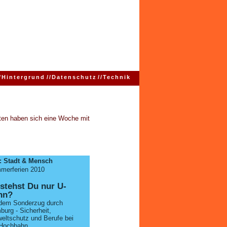
/
Hintergrund
//
Datenschutz
//
Technik
ten haben sich eine Woche mit
: Stadt & Mensch
merferien 2010
stehst Du nur U-
hn?
 dem Sonderzug durch
urg - Sicherheit,
eltschutz und Berufe bei
 Hochbahn