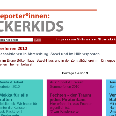
Impressum
//
Hinweise
//
Kontakt
/
rferien 2010
passaktionen in Ahrensburg, Sasel und im Hühnerposten
r im Bruno Böker Haus, Sasel-Haus und in der Zentralbücherei im Hühnerpos
genen Themen befasst.
Beiträge
1-9
von
9
Berufe & Arbeit
Aus: Sport & Freizeit
Aus
rferien 2010
Sommerferien 2010
Som
Mekka für alle
Fechten - der Traum
Ver
ratten
jedes Piratenfans
Ba
lbibliothek: Wir haben für
Hier erfahrt ihr, was Fechten
Mit
inter die Kulissen
eigentlich ist.
Hamb
ut. Klickt rein!
zur Kinderseite
Umw
 Kinderseite
der