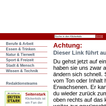
Berufe & Arbeit
Achtung:
Essen & Trinken
Dieser Link führt a
Natur & Tierwelt
Sport & Freizeit
Du gehst jetzt auf ein
Stadt & Mensch
haben sie uns zwar 
Wissen & Technik
ändern sich schnell. 
vom Ton oder Inhalt 
Redaktionsteams
Erwachsenen. Er kan
du wieder zurück zum
Seitenstark
oben rechts auf das k
Klickerkids ist
ein Fan der