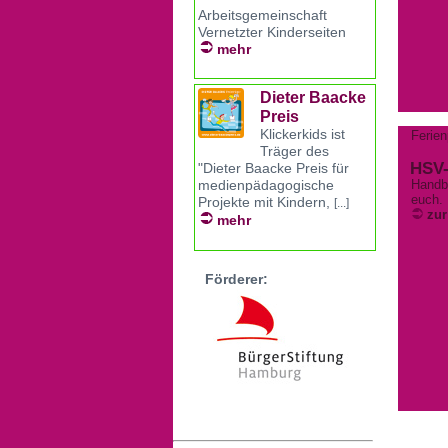
Arbeitsgemeinschaft
Vernetzter Kinderseiten
mehr
Dieter Baacke
Preis
Klickerkids ist
Ferien
Träger des
HSV-
"Dieter Baacke Preis für
Handba
medienpädagogische
euch.
Projekte mit Kindern,
[...]
zur
mehr
Förderer: