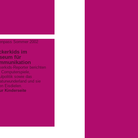
ienpass Sommer 2002
ckerkids im
seum für
mmunikation
kerkids-Reporter berichten
 Computerspiele,
lpolitik sowie das
aturwunderland und sie
en Eisdielen.
ur Kinderseite