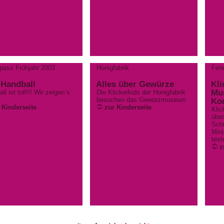
pass Frühjahr 2003
Honigfabrik
Fer
Handball
Alles über Gewürze
Kli
Mu
ll ist toll!!! Wir zeigen`s
Die Klickerkids der Honigfabrik
besuchen das Gewürzmuseum
Ko
 Kinderseite
zur Kinderseite
Klic
über
Schu
Mini
test
z