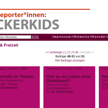
Impressum
//
Hinweise
//
Kontakt
/
& Freizeit
<< vorherige
| 1
| 2
| 3
|
4
| nächste >>
Beiträge
46-51
von
51
Alle Beiträge
anzeigen
npass Sommer 2004
Ferienpass Frühjahr 2004
Feri
kerkids im Theater
Gibt es ein Leben ohne
Ha
Skateboard?
 den Kulissen der
Wir 
rger Theater
Flug
Zwei echt coole
 Kinderseite
z
Skateboardseiten
zur Kinderseite