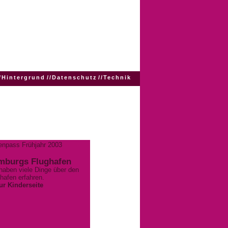
/
Hintergrund
//
Datenschutz
//
Technik
enpass Frühjahr 2003
mburgs Flughafen
haben viele Dinge über den
hafen erfahren.
ur Kinderseite